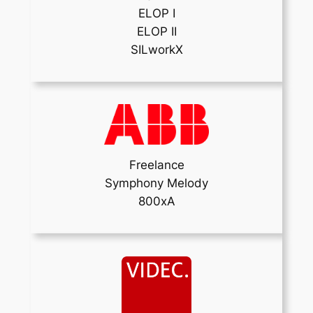
ELOP I
ELOP II
SILworkX
Freelance
Symphony Melody
800xA